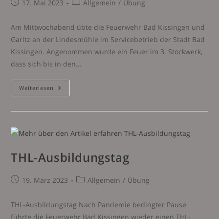
Beitrag
Beitrags-
17. Mai 2023
Allgemein
/
Übung
veröffentlicht:
Kategorie:
Am Mittwochabend übte die Feuerwehr Bad Kissingen und
Garitz an der Lindesmühle im Servicebetrieb der Stadt Bad
Kissingen. Angenommen wurde ein Feuer im 3. Stockwerk,
dass sich bis in den…
Übung
Weiterlesen
Servicebetrieb
„Lindesmühle“
THL-Ausbildungstag
Beitrag
Beitrags-
19. März 2023
Allgemein
/
Übung
veröffentlicht:
Kategorie:
THL-Ausbildungstag Nach Pandemie bedingter Pause
führte die Feuerwehr Bad Kissingen wieder einen THL-