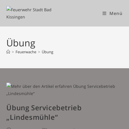
Zum
Inhalt
Menü
springen
Übung
>
Feuerwache
>
Übung
Übung Servicebetrieb
„Lindesmühle“