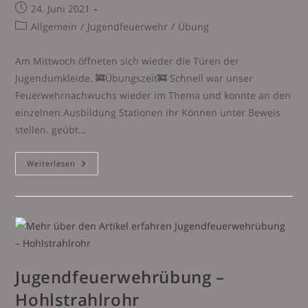
Beitrag
24. Juni 2021
veröffentlicht:
Beitrags-
Allgemein
/
Jugendfeuerwehr
/
Übung
Kategorie:
Am Mittwoch öffneten sich wieder die Türen der
Jugendumkleide. 🚒Übungszeit🚒 Schnell war unser
Feuerwehrnachwuchs wieder im Thema und konnte an den
einzelnen Ausbildung Stationen ihr Können unter Beweis
stellen. geübt…
Jugendübung
Weiterlesen
Am
23.06.2021
Jugendfeuerwehrübung –
Hohlstrahlrohr