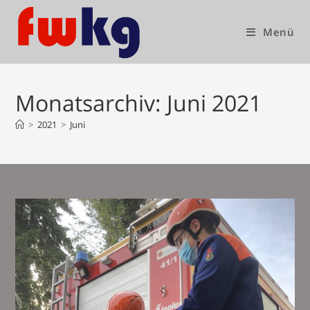
Zum
Inhalt
Menü
springen
Monatsarchiv: Juni 2021
>
2021
>
Juni