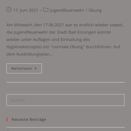
Beitrag
Beitrags-
17. Juni 2021
Jugendfeuerwehr
/
Übung
veröffentlicht:
Kategorie:
Am Mittwoch, den 17.06.2021 war es endlich wieder soweit,
die Jugendfeuerwehr der Stadt Bad Kissingen konnte
wieder unter Auflagen und Einhaltung des
Hygienekonzeptes ein "normale Übung" durchführen. Auf
dem Ausbildungsplan…
Jugendfeuerwehrübung
Weiterlesen
–
Hohlstrahlrohr
Pre
Es
to
Neueste Beiträge
clo
the